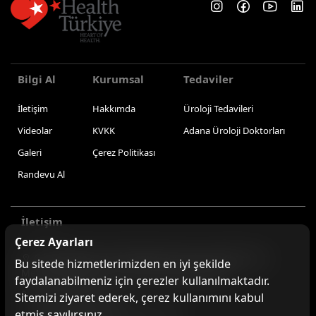
Bilgi Al
Kurumsal
Tedaviler
İletişim
Hakkımda
Üroloji Tedavileri
Videolar
KVKK
Adana Üroloji Doktorları
Galeri
Çerez Politikası
Randevu Al
İletişim
Çerez Ayarları
Gürselpaşa Mah. Öğretmenler Bulv. Tepelizade İş
Bu sitede hizmetlerimizden en iyi şekilde
Merkezi A Blok K:1 D:3 01200 Seyhan/Adana
faydalanabilmeniz için çerezler kullanılmaktadır.
+90 533 253 84 74
Sitemizi ziyaret ederek, çerez kullanımını kabul
etmiş sayılırsınız.